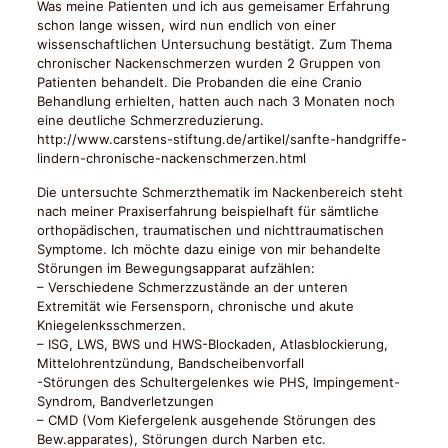
Was meine Patienten und ich aus gemeisamer Erfahrung
schon lange wissen, wird nun endlich von einer
wissenschaftlichen Untersuchung bestätigt. Zum Thema
chronischer Nackenschmerzen wurden 2 Gruppen von
Patienten behandelt. Die Probanden die eine Cranio
Behandlung erhielten, hatten auch nach 3 Monaten noch
eine deutliche Schmerzreduzierung.
http://www.carstens-stiftung.de/artikel/sanfte-handgriffe-
lindern-chronische-nackenschmerzen.html
Die untersuchte Schmerzthematik im Nackenbereich steht
nach meiner Praxiserfahrung beispielhaft für sämtliche
orthopädischen, traumatischen und nichttraumatischen
Symptome. Ich möchte dazu einige von mir behandelte
Störungen im Bewegungsapparat aufzählen:
– Verschiedene Schmerzzustände an der unteren
Extremität wie Fersensporn, chronische und akute
Kniegelenksschmerzen.
– ISG, LWS, BWS und HWS-Blockaden, Atlasblockierung,
Mittelohrentzündung, Bandscheibenvorfall
-Störungen des Schultergelenkes wie PHS, Impingement-
Syndrom, Bandverletzungen
– CMD (Vom Kiefergelenk ausgehende Störungen des
Bew.apparates), Störungen durch Narben etc.