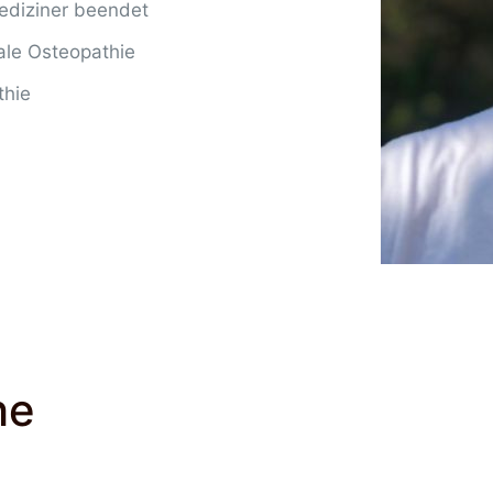
ediziner beendet
ale Osteopathie
thie
he