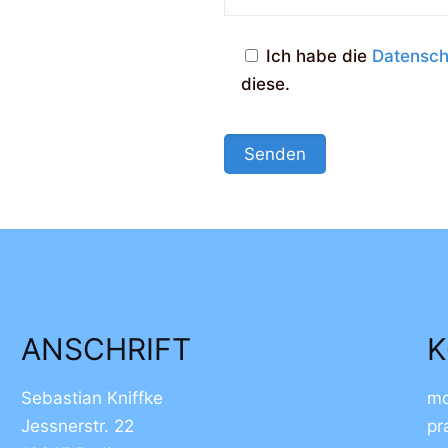
Ich habe die
Datensc
diese.
ANSCHRIFT
K
Sebastian Kniffke
mo
Jessnerstr. 22
pr