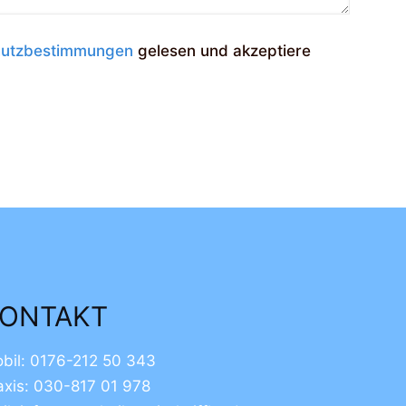
hutzbestimmungen
gelesen und akzeptiere
ONTAKT
bil: 0176-212 50 343
axis: 030-817 01 978