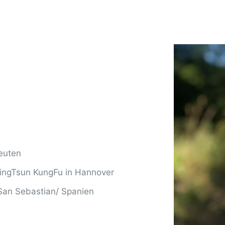
euten
WingTsun KungFu in Hannover
San Sebastian/ Spanien